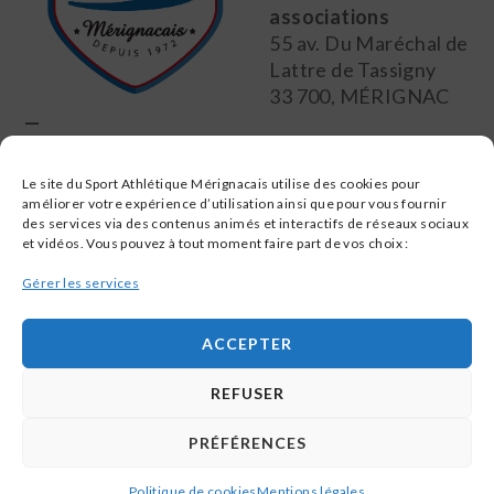
associations
55 av. Du Maréchal de
Lattre de Tassigny
33 700, MÉRIGNAC
—
Tél
: 07 63 74 11 80
E-mail
: secretariat@samerignac.fr
Le site du Sport Athlétique Mérignacais utilise des cookies pour
améliorer votre expérience d’utilisation ainsi que pour vous fournir
des services via des contenus animés et interactifs de réseaux sociaux
SUIVEZ-NOUS SUR
et vidéos. Vous pouvez à tout moment faire part de vos choix :
Gérer les services
ACCEPTER
Mentions légales
REFUSER
Plan du site
PRÉFÉRENCES
© 2022 - SAM Tous droits réservés - Réalisé par Orbiteo
Politique de cookies
Mentions légales